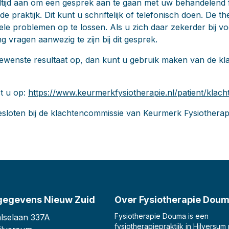
ltijd aan om een gesprek aan te gaan met uw behandelend 
e praktijk. Dit kunt u schriftelijk of telefonisch doen. De th
e problemen op te lossen. Als u zich daar zekerder bij voe
ng vragen aanwezig te zijn bij dit gesprek.
gewenste resultaat op, dan kunt u gebruik maken van de k
st u op:
https://www.keurmerkfysiotherapie.nl/patient/klach
sloten bij de klachtencommissie van Keurmerk Fysiotherap
gegevens Nieuw Zuid
Over Fysiotherapie Dou
Fysiotherapie Douma is een
lselaan 337A
fysiotherapiepraktijk in Hilversum