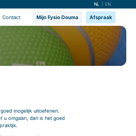
NL
EN
|
Contact
Mijn Fysio Douma
Afspraak
er inhoud.
goed mogelijk uitoefenen.
t u omgaan, dan is het goed
raktijk.