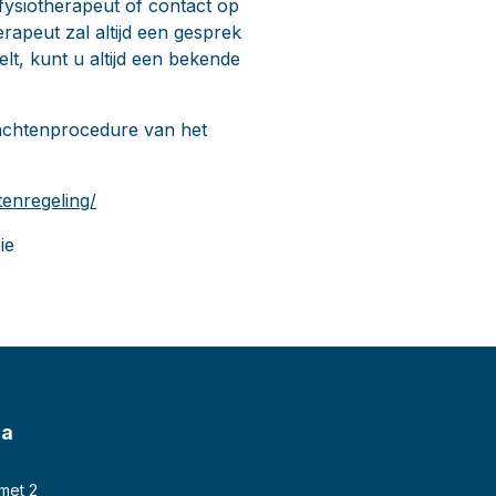
fysiotherapeut of contact op
erapeut zal altijd een gesprek
lt, kunt u altijd een bekende
lachtenprocedure van het
tenregeling/
ie
ma
 met 2