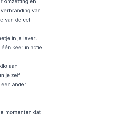
or omzetting en
 verbranding van
ie van de cel
tje in je lever.
één keer in actie
ilo aan
 je zelf
s een ander
p de momenten dat