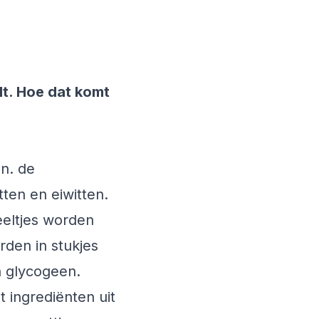
ilt. Hoe dat komt
en. de
tten en eiwitten.
eeltjes worden
den in stukjes
n glycogeen.
 ingrediënten uit