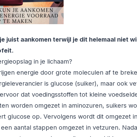
e juist aankomen terwijl je dit helemaal niet w
ofeit.
rgieopslag in je lichaam?
ijgen energie door grote moleculen af te brek
rgieleverancier is glucose (suiker), maar ook ve
rvoor dat voedingsstoffen tot kleine voedseld
tten worden omgezet in aminozuren, suikers wor
ert glucose op. Vervolgens wordt dit omgezet i
 een aantal stappen omgezet in vetzuren. Nadat