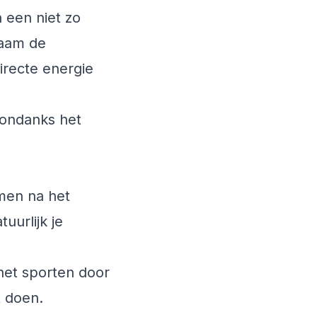
n een niet zo
haam de
irecte energie
e ondanks het
omen na het
uurlijk je
het sporten door
t doen.