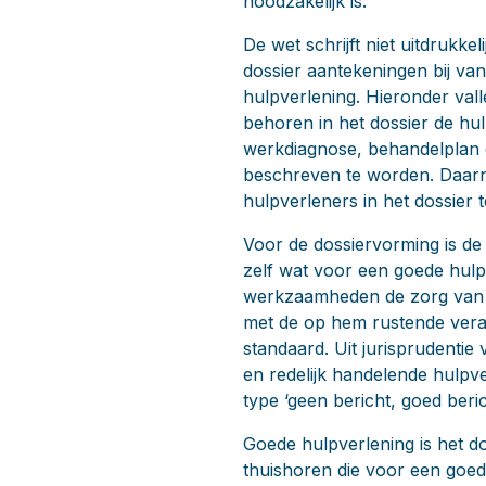
noodzakelijk is.’
De wet schrijft niet uitdrukk
dossier aantekeningen bij va
hulpverlening. Hieronder val
behoren in het dossier de hu
werkdiagnose, behandelplan e
beschreven te worden. Daarn
hulpverleners in het dossier 
Voor de dossiervorming is de 
zelf wat voor een goede hulpv
werkzaamheden de zorg van e
met de op hem rustende veran
standaard. Uit jurisprudenti
en redelijk handelende hulpv
type ‘geen bericht, goed ber
Goede hulpverlening is het do
thuishoren die voor een goede