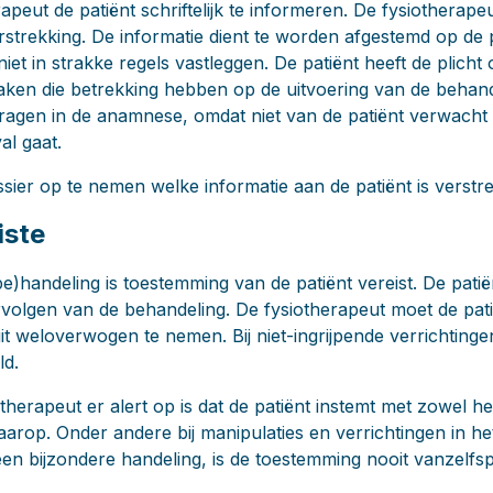
apeut de patiënt schriftelijk te informeren. De fysiotherape
rstrekking. De informatie dient te worden afgestemd op de p
 niet in strakke regels vastleggen. De patiënt heeft de plich
aken die betrekking hebben op de uitvoering van de behand
ragen in de anamnese, omdat niet van de patiënt verwacht
al gaat.
ssier op te nemen welke informatie aan de patiënt is verstre
iste
e)handeling is toestemming van de patiënt vereist. De pat
rvolgen van de behandeling. De fysiotherapeut moet de pat
sluit weloverwogen te nemen. Bij niet-ingrijpende verrichtin
ld.
otherapeut er alert op is dat de patiënt instemt met zowel h
aarop. Onder andere bij manipulaties en verrichtingen in h
n bijzondere handeling, is de toestemming nooit vanzelfs