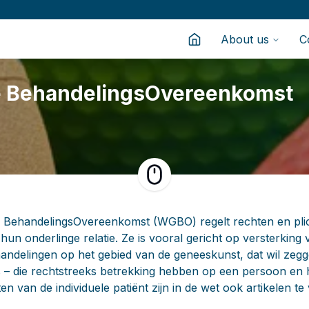
About us
C
e BehandelingsOvereenkomst
Scroll naar beneden voor me
BehandelingsOvereenkomst (WGBO) regelt rechten en plich
hun onderlinge relatie. Ze is vooral gericht op versterking 
handelingen op het gebied van de geneeskunst, dat wil zegge
s – die rechtstreeks betrekking hebben op een persoon en 
n van de individuele patiënt zijn in de wet ook artikelen te