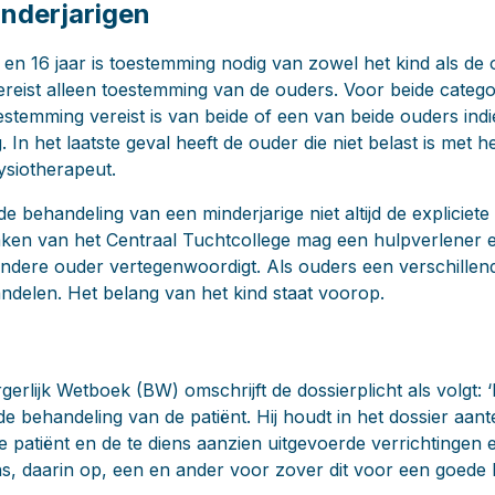
nderjarigen
2 en 16 jaar is toestemming nodig van zowel het kind als de
ereist alleen toestemming van de ouders. Voor beide catego
estemming vereist is van beide of een van beide ouders indi
. In het laatste geval heeft de ouder die niet belast is met h
ysiotherapeut.
e behandeling van een minderjarige niet altijd de expliciet
aken van het Centraal Tuchtcollege mag een hulpverlener e
 andere ouder vertegenwoordigt. Als ouders een verschill
delen. Het belang van het kind staat voorop.
rgerlijk Wetboek (BW) omschrijft de dossierplicht als volgt:
 de behandeling van de patiënt. Hij houdt in het dossier aa
 patiënt en de te diens aanzien uitgevoerde verrichtingen
s, daarin op, een en ander voor zover dit voor een goede