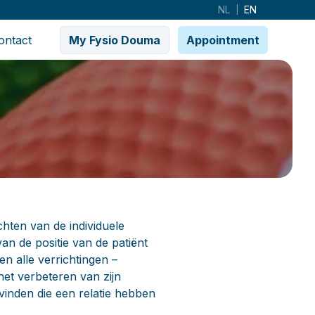
NL
EN
|
ontact
My Fysio Douma
Appointment
er inhoud.
ten van de individuele
van de positie van de patiënt
n alle verrichtingen –
het verbeteren van zijn
 vinden die een relatie hebben