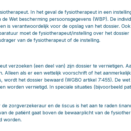
siotherapeut. In het geval de fysiotherapeut in een instelling
an de Wet bescherming persoonsgegevens (WBP). De individ
r en is verantwoordelijk voor de opslag van het dossier. Oo
ratuur moet de fysiotherapeut/instelling over het dossie
rager van de fysiotherapeut of de instelling.
eut verzoeken (een deel van) zijn dossier te vernietigen. 
 Alleen als er een wettelijk voorschrift of het aanmerkeli
 is, wordt het dossier bewaard (WGBO artikel 7:455). De wet 
ten worden vernietigd. In speciale situaties (bijvoorbeeld p
 de zorgverzekeraur en de ﬁscus is het aan te raden ﬁnanc
 van de patiënt gaat boven de bewaarplicht van de fysiothe
rd worden.