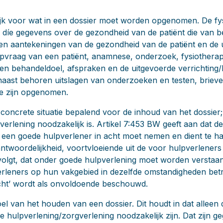
elijk voor wat in een dossier moet worden opgenomen. De fy
n díe gegevens over de gezondheid van de patiënt die van b
len aantekeningen van de gezondheid van de patiënt en de 
lpvraag van een patiënt, anamnese, onderzoek, fysiotherap
n behandeldoel, afspraken en de uitgevoerde verrichting/
aast behoren uitslagen van onderzoeken en testen, brieve
te zijn opgenomen.
concrete situatie bepalend voor de inhoud van het dossier;
erlening noodzakelijk is. Artikel 7:453 BW geeft aan dat de 
en goede hulpverlener in acht moet nemen en dient te h
twoordelijkheid, voortvloeiende uit de voor hulpverleners
e volgt, dat onder goede hulpverlening moet worden verstaa
erleners op hun vakgebied in dezelfde omstandigheden bet
icht’ wordt als onvoldoende beschouwd.
el van het houden van een dossier. Dit houdt in dat alleen 
 hulpverlening/zorgverlening noodzakelijk zijn. Dat zijn g