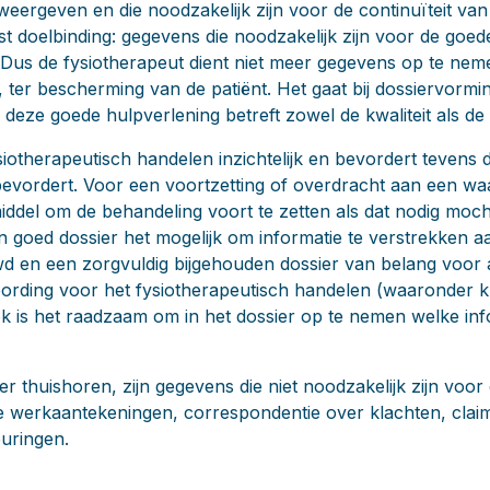
eergeven en die noodzakelijk zijn voor de continuïteit van
t doelbinding: gegevens die noodzakelijk zijn voor de goed
 Dus de fysiotherapeut dient niet meer gegevens op te neme
r, ter bescherming van de patiënt. Het gaat bij dossiervor
deze goede hulpverlening betreft zowel de kwaliteit als de 
otherapeutisch handelen inzichtelijk en bevordert tevens d
bevordert. Voor een voortzetting of overdracht aan een w
iddel om de behandeling voort te zetten als dat nodig moch
en goed dossier het mogelijk om informatie te verstrekken 
d en een zorgvuldig bijgehouden dossier van belang voor 
oording voor het fysiotherapeutisch handelen (waaronder k
k is het raadzaam om in het dossier op te nemen welke info
ier thuishoren, zijn gegevens die niet noodzakelijk zijn voo
ke werkaantekeningen, correspondentie over klachten, clai
uringen.